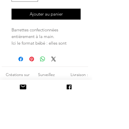
Ajouter au panier
Barrettes confectionnées
entièrement à la main.
Ici le format bébé : elles sont
vendues par 2, et emballées
proprement.
Montées sur des pinces crocodiles,
elles tiennent aussi bien sûr cheveux
Créations sur
Surveillez
Livraison :
fins comme épais.
Lots variables.. Liberty, rayures,
commande
les
Colissimo
pois, Vichy.. parfois deux similaires
Envoyez
nouveautés
Lettre verte ou
pour les parents qui aiment les faire
porter par deux selon les coiffures !
un e-mail :
:
suivie
Madebycand
facebook
Mondial relay
cie@laposte.
instagram :
Je ne suis pas