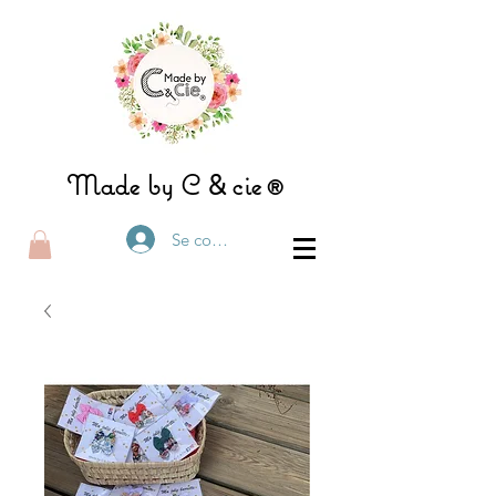
&
Made by C
ci
e®
Se connecter