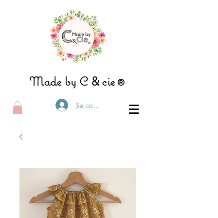
&
Made by C
ci
e®
Se connecter