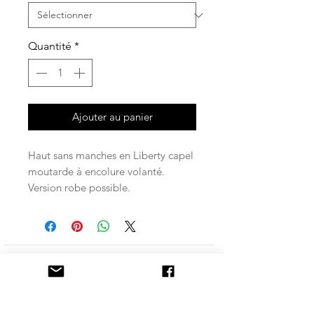
Quantité
*
Ajouter au panier
Haut sans manches en Liberty capel
moutarde à encolure volanté.
Version robe possible.
Différentes tailles disponibles, du
12/18 mois au 10 ans.
Léger et souple, ce petit top sera
Créations sur
Surveillez
Livraison :
idéal pour l'été!
Enfilage simple et rapide grâce à un
commande
les
Colissimo
élastique à l'encolure.
Envoyez
nouveautés
Lettre verte ou