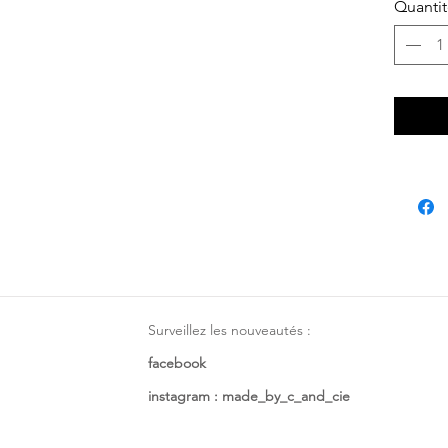
Quanti
Prévoir
si vous 
chausso
Vendue 
Surveillez les nouveautés :
facebook
instagram : made_by_c_and_cie