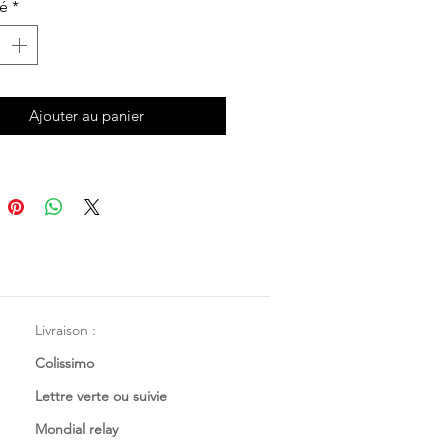
té
*
 au minimum 1 / 1,5 cm de marge
voulez que la petite paire de
ns dure plus longtemps.
seule.
Ajouter au panier
Livraison :
Colissimo
Lettre verte ou suivie
Mondial relay