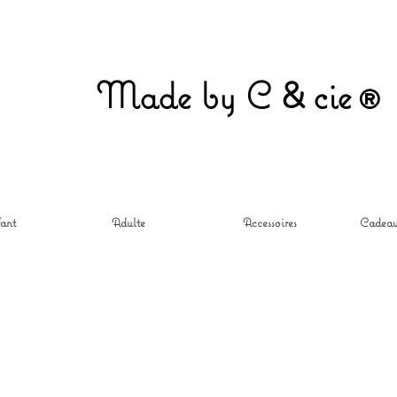
&
Made by C
ci
e®
ant
Adulte
Accessoires
Cadeau