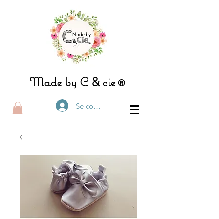
&
Made by C
ci
e®
Se connecter