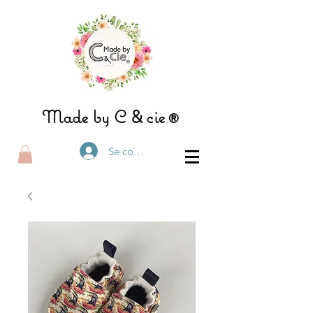
&
Made by C
ci
e®
Se connecter