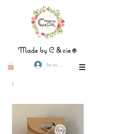
&
Made by C
ci
e®
Se connecter