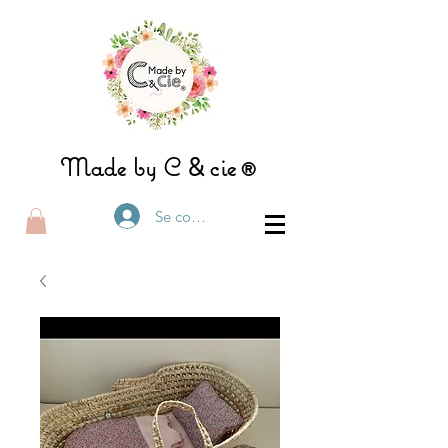
&
Made by C
ci
e®
Se connecter