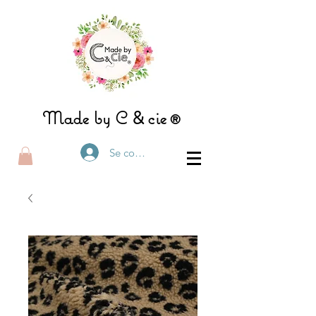
&
Made by C
ci
e®
Se connecter