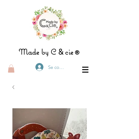
&
Made by C
ci
e®
Se connecter