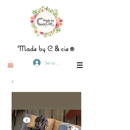
&
Made by C
ci
e®
Se connecter