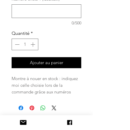
0/500
Quantité
*
Ajouter au panier
Montre à nouer en stock : indiquez
moi celle choisie lors de la
commande grâce aux numéros
Envoi immédiat
Créations sur
Surveillez
Livraison :