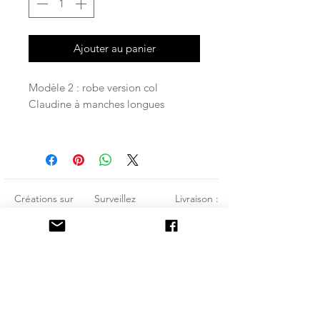
Ajouter au panier
Modèle 2 : robe version col
Claudine à manches longues
Du 12/18 mois au 8 ans (10 ans sur
demande, envoyez moi un
message).
Créations sur
Surveillez
Livraison :
Possibilité d’élastiquer le bas des
manches, voir dans les options.
commande
les
Colissimo
(Conseillé pour les ajuster au mieux
Envoyez
nouveautés
Lettre verte ou
sur l’enfant)
un e-mail :
:
suivie
Liberty au choix, à choisir dans la
Madebycand
facebook
Mondial relay
tissuthèque. Ne pas hésiter à me
cie@laposte.
instagram :
Je ne suis pas
contacter en amont