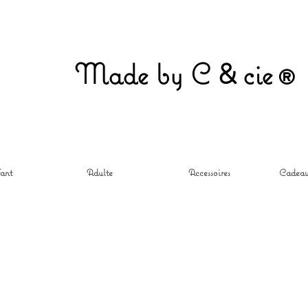
&
Made by C
ci
e®
ant
Adulte
Accessoires
Cadeau