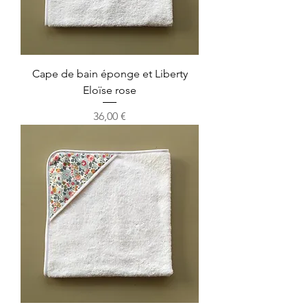
Cape de bain éponge et Liberty
Eloïse rose
Prix
36,00 €