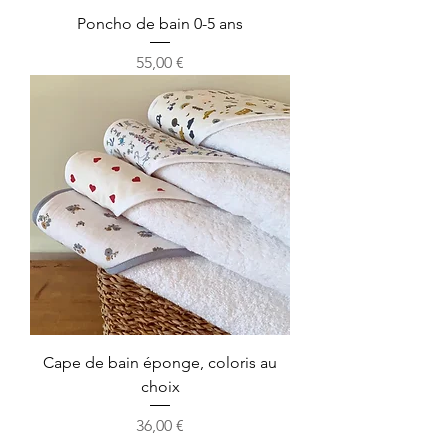
Poncho de bain 0-5 ans
Prix
55,00 €
Cape de bain éponge, coloris au
choix
Prix
36,00 €