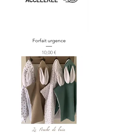
Forfait urgence
Prix
10,00 €