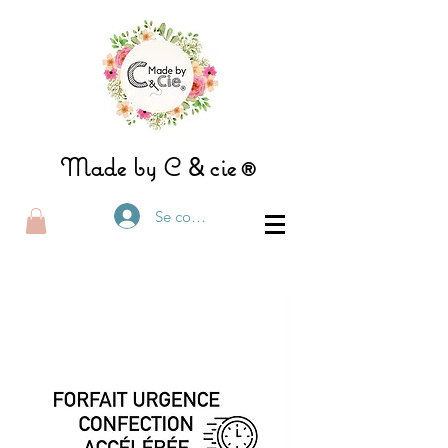
&
Made by C
ci
e®
Se connecter