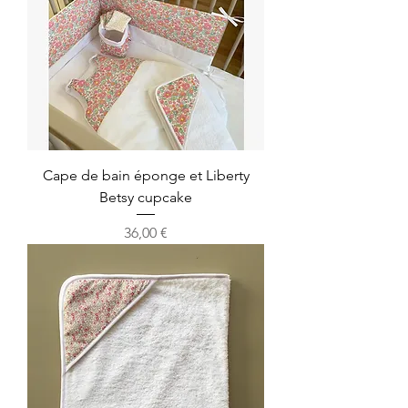
Cape de bain éponge et Liberty
Betsy cupcake
Prix
36,00 €