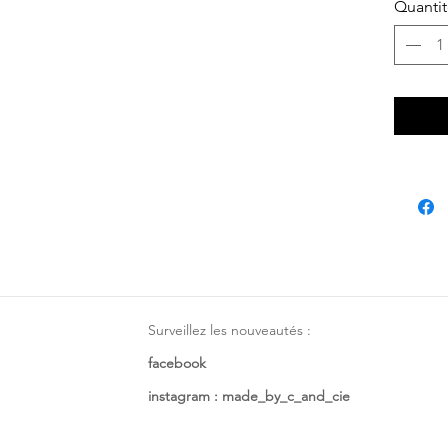
Quanti
gaze bl
Surveillez les nouveautés :
facebook
instagram : made_by_c_and_cie