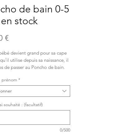
cho de bain 0-5
 en stock
Prix
0 €
ébé devient grand pour sa cape
qu’il utilise depuis sa naissance, il
ps de passer au Poncho de bain.
éciera la douceur enveloppante du
e prénom
*
ui le réchauffera très
nt, que ce soit à la sortie du
ionner
la piscine ou encore à la plage
rès la baignade lors de ses
 souhaité : (facultatif)
s vacances au soleil..
 unique qui conviendra de 6 mois à
environ, selon son gabarit 😻
0/500
rement doublé d’éponge
ck envoi immédiat ! Ici en double