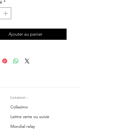
té
*
eu rayée blanc
Ajouter au panier
Livraison :
Colissimo
Lettre verte ou suivie
Mondial relay