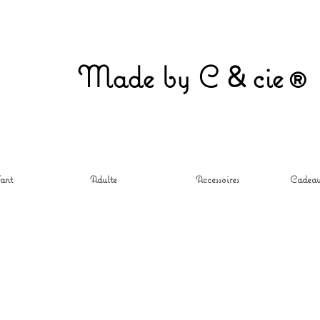
&
Made by C
ci
e®
ant
Adulte
Accessoires
Cadeau