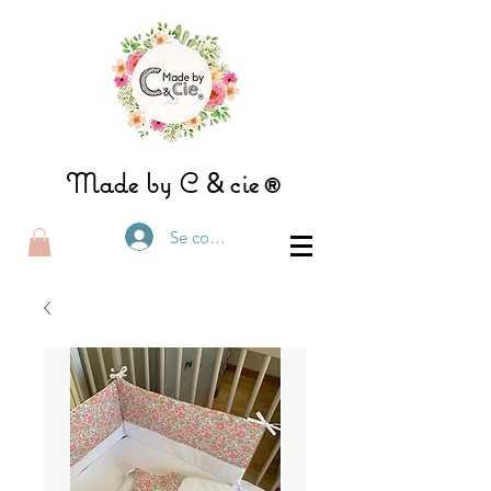
&
Made by C
ci
e®
Se connecter