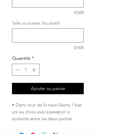
0/500
Taille souhaitée (facultatif)
0/500
Quantité
*
Ajouter au panier
• Demi tour de lit haut liberty / bas
uni au choix avec passepoil si
souhaité entre les deux parties :
1. Panneaux cousus